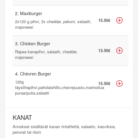
2. Maxiburger
15.50€
2x120 g pihvi, 2x cheddar, pekoni, salaatti,
majoneesi
3. Chicken Burger
13.50€
Rapea kanapihvi, salaatti, cheddar,
majoneesi
4. Chèvren Burger
120g
15.50€
täyslihapihvi,paholaishillo,chevrejuusto,marinoitua
punasipulia,salaatti
KANAT
Annokset sisältävät kanan rintafilettä, salaatin, kasviksia,
perunat tai riisin