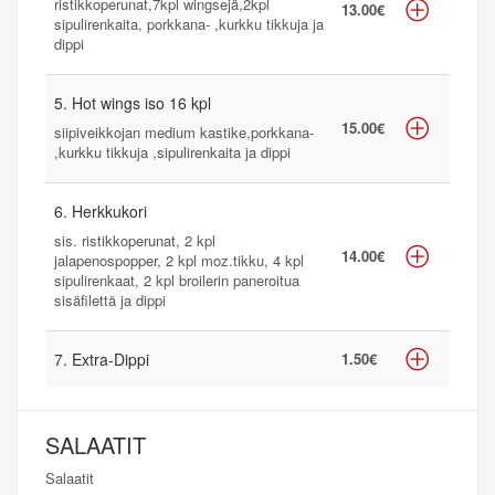
ristikkoperunat,7kpl wingsejä,2kpl
13.00€
sipulirenkaita, porkkana- ,kurkku tikkuja ja
dippi
5. Hot wings iso 16 kpl
15.00€
siipiveikkojan medium kastike,porkkana-
,kurkku tikkuja ,sipulirenkaita ja dippi
6. Herkkukori
sis. ristikkoperunat, 2 kpl
14.00€
jalapenospopper, 2 kpl moz.tikku, 4 kpl
sipulirenkaat, 2 kpl broilerin paneroitua
sisäfilettä ja dippi
7. Extra-Dippi
1.50€
SALAATIT
Salaatit