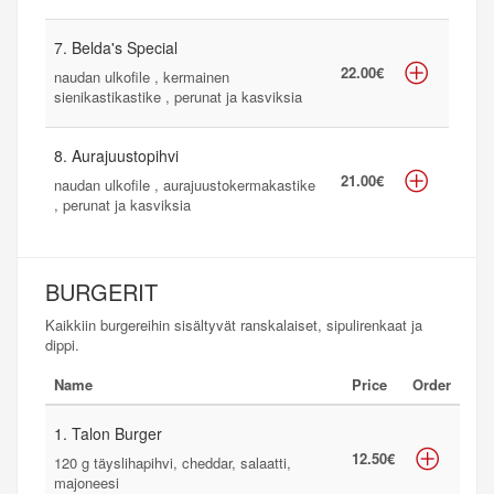
7. Belda's Special
22.00€
naudan ulkofile , kermainen
sienikastikastike , perunat ja kasviksia
8. Aurajuustopihvi
21.00€
naudan ulkofile , aurajuustokermakastike
, perunat ja kasviksia
BURGERIT
Kaikkiin burgereihin sisältyvät ranskalaiset, sipulirenkaat ja
dippi.
Name
Price
Order
1. Talon Burger
12.50€
120 g täyslihapihvi, cheddar, salaatti,
majoneesi