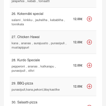
jalapeños , kebab , tomaatti
26. Kokemäki special
12.00€
salami , kinkku , jauheliha , kebabliha ,
tonnikala
27. Chicken Hawai
12.00€
kana , ananas , aurajuusto , punasipuli ,
mustapippuri
28. Kurdo Speciale
12.00€
pepperoni , ananas , katkarapu ,
punasipuli , oliivi
29. BBQ-pizza
12.00€
punasipuli,kana,pekoni,bbq-kastike
30. Salaatti-pizza