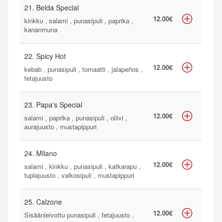
21. Belda Special
12.00€
kinkku , salami , punasipuli , paprika ,
kananmuna
22. Spicy Hot
12.00€
kebab , punasipuli , tomaatti , jalapeños ,
fetajuusto
23. Papa's Special
12.00€
salami , paprika , punasipuli , oliivi ,
aurajuusto , mustapippuri
24. Milano
12.00€
salami , kinkku , punasipuli , katkarapu ,
tuplajuusto , valkosipuli , mustapippuri
25. Calzone
12.00€
Sisäänleivottu punasipuli , fetajuusto ,