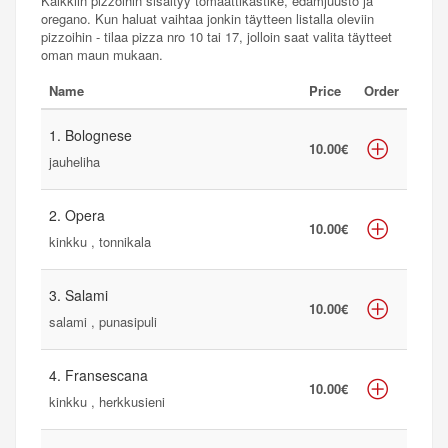
Kaikkiin pizzoihin sisältyy tomaattikastike, edamjuusto ja
oregano. Kun haluat vaihtaa jonkin täytteen listalla oleviin
pizzoihin - tilaa pizza nro 10 tai 17, jolloin saat valita täytteet
oman maun mukaan.
Name
Price
Order
1. Bolognese
10.00€
jauheliha
2. Opera
10.00€
kinkku , tonnikala
3. Salami
10.00€
salami , punasipuli
4. Fransescana
10.00€
kinkku , herkkusieni