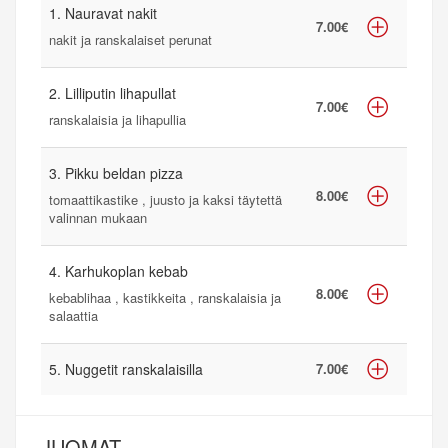
1. Nauravat nakit
7.00€
nakit ja ranskalaiset perunat
2. Lilliputin lihapullat
7.00€
ranskalaisia ja lihapullia
3. Pikku beldan pizza
8.00€
tomaattikastike , juusto ja kaksi täytettä
valinnan mukaan
4. Karhukoplan kebab
8.00€
kebablihaa , kastikkeita , ranskalaisia ja
salaattia
5. Nuggetit ranskalaisilla
7.00€
JUOMAT