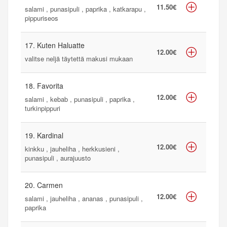
11.50€
salami , punasipuli , paprika , katkarapu ,
pippuriseos
17. Kuten Haluatte
12.00€
valitse neljä täytettä makusi mukaan
18. Favorita
12.00€
salami , kebab , punasipuli , paprika ,
turkinpippuri
19. Kardinal
12.00€
kinkku , jauheliha , herkkusieni ,
punasipuli , aurajuusto
20. Carmen
12.00€
salami , jauheliha , ananas , punasipuli ,
paprika