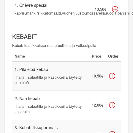
4. Chèvre special
13.50€
kapris,mar.kirsikkatomaatti,vuohenjuusto,mozzarella,rucola,pahishill
KEBABIT
Kebab kastikkeissa maitotuotteita ja valkosipulia
Name
Price
Order
1. Pitaleipä kebab
10.50€
lihalla , salaatilla ja kastikkeilla täytetty
pitaleipä
2. Nan kebab
12.00€
lihalla , salaatilla ja kastikkeilla täytetty
leipärulla
3. Kebab tikkuperunailla