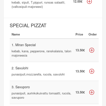
12.00€
kebab, sipuli, T.pippuri, runsas salaatti,
(valkosipuli-majoneesi)
SPECIAL PIZZAT
Name
Price
Order
1. Miran Special
13.50€
kebab, kana, pepperone, ranskalaisia, talon
majoneesia
2. Savulohi
13.50€
punasipuli,mozzarella, rucola, savulohi
3. Savuporo
13.50€
punasipuli, aurinkokuivattu tomaatti, rucola,
savuporo