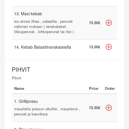
13. Maxi kebab
iso annos lihaa , salaattia , perunat
15.50€
valinnan mukaan ( ranskalaiset ,
tikkuperunat , lohkoperunat tai riisi )
14. Kebab Bataattiranskalaisilla
13.00€
PIHVIT
Pihvit
Name
Price
Order
1. Grillipossu
15.50€
maustettu possun ulkofile , maustevoi ,
perunat ja kasviksia