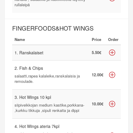
rullaleipä
FINGERFOODS&HOT WINGS
Name
Price
Order
1. Ranskalaiset
5.50€
2. Fish & Chips
12.00€
salaatti,rapea kalaleike,ranskalaisia ja
remoulade.
3. Hot Wings 10 kpl
10.00€
siipiveikkojan medium kastike,porkkana-
,kurkku tikkuja ,sipuli renkaita ja dippi
4. Hot Wings ateria 7kpl